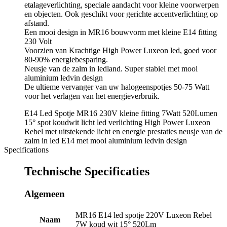
etalageverlichting, speciale aandacht voor kleine voorwerpen
en objecten. Ook geschikt voor gerichte accentverlichting op
afstand.
Een mooi design in MR16 bouwvorm met kleine E14 fitting
230 Volt
Voorzien van Krachtige High Power Luxeon led, goed voor
80-90% energiebesparing.
Neusje van de zalm in ledland. Super stabiel met mooi
aluminium ledvin design
De ultieme vervanger van uw halogeenspotjes 50-75 Watt
voor het verlagen van het energieverbruik.
E14 Led Spotje MR16 230V kleine fitting 7Watt 520Lumen
15° spot koudwit licht led verlichting High Power Luxeon
Rebel met uitstekende licht en energie prestaties neusje van de
zalm in led E14 met mooi aluminium ledvin design
Specifications
Technische Specificaties
Algemeen
MR16 E14 led spotje 220V Luxeon Rebel
Naam
7W koud wit 15° 520Lm