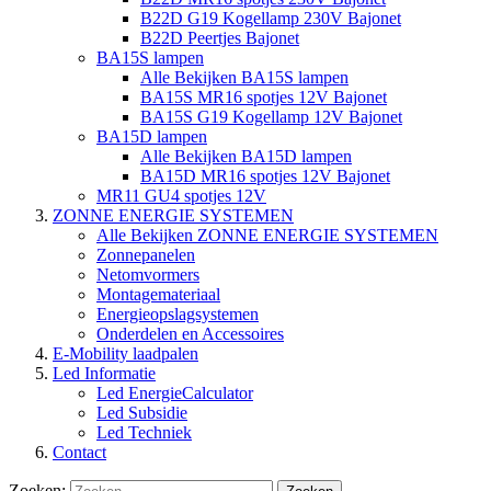
B22D G19 Kogellamp 230V Bajonet
B22D Peertjes Bajonet
BA15S lampen
Alle Bekijken BA15S lampen
BA15S MR16 spotjes 12V Bajonet
BA15S G19 Kogellamp 12V Bajonet
BA15D lampen
Alle Bekijken BA15D lampen
BA15D MR16 spotjes 12V Bajonet
MR11 GU4 spotjes 12V
ZONNE ENERGIE SYSTEMEN
Alle Bekijken ZONNE ENERGIE SYSTEMEN
Zonnepanelen
Netomvormers
Montagemateriaal
Energieopslagsystemen
Onderdelen en Accessoires
E-Mobility laadpalen
Led Informatie
Led EnergieCalculator
Led Subsidie
Led Techniek
Contact
Zoeken: