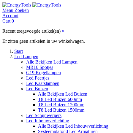
Menu
Zoeken
Account
Cart
0
Recent toegevoegde artikel(en)
×
Er zitten geen artikelen in uw winkelwagen.
Start
Led Lampen
Alle Bekijken Led Lampen
MR16 Spotjes
G19 Kogellampen
Led Peertjes
Led Kaarslampen
Led Buizen
Alle Bekijken Led Buizen
T8 Led Buizen 600mm
T8 Led Buizen 1200mm
T8 Led Buizen 1500mm
Led Schijnwerpers
Led Inbouwverlichting
Alle Bekijken Led Inbouwverlichting
Systeemplafond Led Armaturen