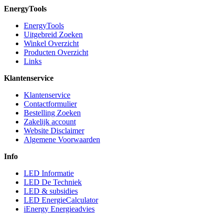
EnergyTools
EnergyTools
Uitgebreid Zoeken
Winkel Overzicht
Producten Overzicht
Links
Klantenservice
Klantenservice
Contactformulier
Bestelling Zoeken
Zakelijk account
Website Disclaimer
Algemene Voorwaarden
Info
LED Informatie
LED De Techniek
LED & subsidies
LED EnergieCalculator
iEnergy Energieadvies