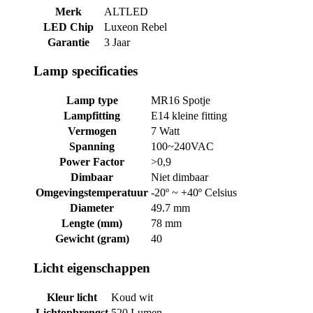
Merk
ALTLED
LED Chip
Luxeon Rebel
Garantie
3 Jaar
Lamp specificaties
Lamp type
MR16 Spotje
Lampfitting
E14 kleine fitting
Vermogen
7 Watt
Spanning
100~240VAC
Power Factor
>0,9
Dimbaar
Niet dimbaar
Omgevingstemperatuur
-20º ~ +40º Celsius
Diameter
49.7 mm
Lengte (mm)
78 mm
Gewicht (gram)
40
Licht eigenschappen
Kleur licht
Koud wit
Lichtopbrengst
520 Lumen