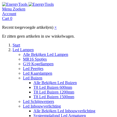
Menu
Zoeken
Account
Cart
0
Recent toegevoegde artikel(en)
×
Er zitten geen artikelen in uw winkelwagen.
Start
Led Lampen
Alle Bekijken Led Lampen
MR16 Spotjes
G19 Kogellampen
Led Peertjes
Led Kaarslampen
Led Buizen
Alle Bekijken Led Buizen
T8 Led Buizen 600mm
T8 Led Buizen 1200mm
T8 Led Buizen 1500mm
Led Schijnwerpers
Led Inbouwverlichting
Alle Bekijken Led Inbouwverlichting
Systeemplafond Led Armaturen