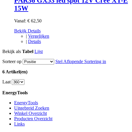
PAR36 GX53 led spot 12V Cree XT-E
15W
Vanaf:
€ 62,50
Bekijk Details
|
Vergelijken
|
Details
Bekijk als
Tabel
Lijst
Sorteer op
Stel Aflopende Sortering in
6 Artikel(en)
Laat
EnergyTools
EnergyTools
Uitgebreid Zoeken
Winkel Overzicht
Producten Overzicht
Links