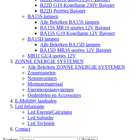
B22D G19 Kogellamp 230V Bajonet
B22D Peertjes Bajonet
BA15S lampen
Alle Bekijken BA15S lampen
BA15S MR16 spotjes 12V Bajonet
BA15S G19 Kogellamp 12V Bajonet
BA15D lampen
Alle Bekijken BA15D lampen
BA15D MR16 spotjes 12V Bajonet
MR11 GU4 spotjes 12V
ZONNE ENERGIE SYSTEMEN
Alle Bekijken ZONNE ENERGIE SYSTEMEN
Zonnepanelen
Netomvormers
Montagemateriaal
Energieopslagsystemen
Onderdelen en Accessoires
E-Mobility laadpalen
Led Informatie
Led EnergieCalculator
Led Subsidie
Led Techniek
Contact
Zoeken: