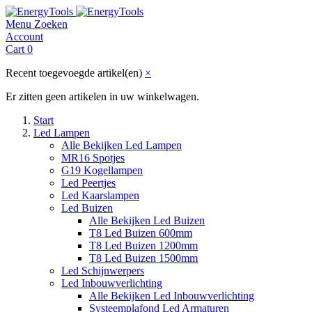
Menu
Zoeken
Account
Cart
0
Recent toegevoegde artikel(en)
×
Er zitten geen artikelen in uw winkelwagen.
Start
Led Lampen
Alle Bekijken Led Lampen
MR16 Spotjes
G19 Kogellampen
Led Peertjes
Led Kaarslampen
Led Buizen
Alle Bekijken Led Buizen
T8 Led Buizen 600mm
T8 Led Buizen 1200mm
T8 Led Buizen 1500mm
Led Schijnwerpers
Led Inbouwverlichting
Alle Bekijken Led Inbouwverlichting
Systeemplafond Led Armaturen