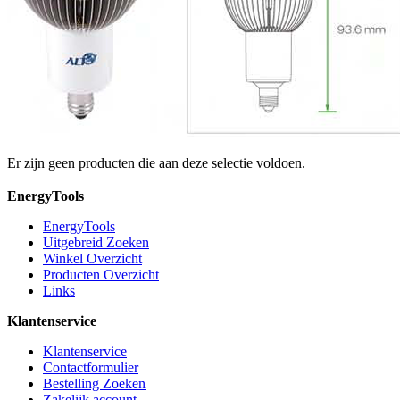
Er zijn geen producten die aan deze selectie voldoen.
EnergyTools
EnergyTools
Uitgebreid Zoeken
Winkel Overzicht
Producten Overzicht
Links
Klantenservice
Klantenservice
Contactformulier
Bestelling Zoeken
Zakelijk account