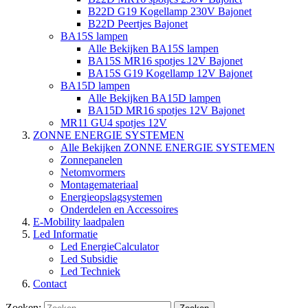
B22D G19 Kogellamp 230V Bajonet
B22D Peertjes Bajonet
BA15S lampen
Alle Bekijken BA15S lampen
BA15S MR16 spotjes 12V Bajonet
BA15S G19 Kogellamp 12V Bajonet
BA15D lampen
Alle Bekijken BA15D lampen
BA15D MR16 spotjes 12V Bajonet
MR11 GU4 spotjes 12V
ZONNE ENERGIE SYSTEMEN
Alle Bekijken ZONNE ENERGIE SYSTEMEN
Zonnepanelen
Netomvormers
Montagemateriaal
Energieopslagsystemen
Onderdelen en Accessoires
E-Mobility laadpalen
Led Informatie
Led EnergieCalculator
Led Subsidie
Led Techniek
Contact
Zoeken: