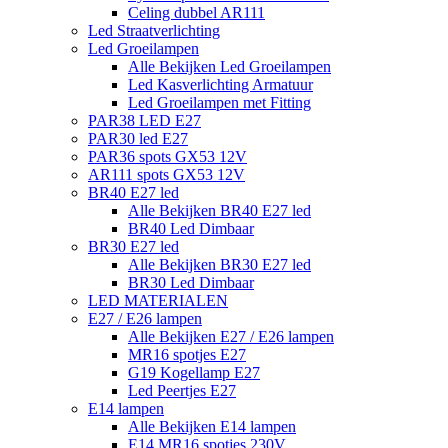
Celing dubbel AR111
Led Straatverlichting
Led Groeilampen
Alle Bekijken Led Groeilampen
Led Kasverlichting Armatuur
Led Groeilampen met Fitting
PAR38 LED E27
PAR30 led E27
PAR36 spots GX53 12V
AR111 spots GX53 12V
BR40 E27 led
Alle Bekijken BR40 E27 led
BR40 Led Dimbaar
BR30 E27 led
Alle Bekijken BR30 E27 led
BR30 Led Dimbaar
LED MATERIALEN
E27 / E26 lampen
Alle Bekijken E27 / E26 lampen
MR16 spotjes E27
G19 Kogellamp E27
Led Peertjes E27
E14 lampen
Alle Bekijken E14 lampen
E14 MR16 spotjes 230V