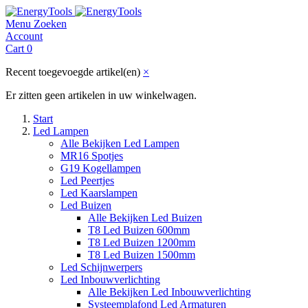
Menu
Zoeken
Account
Cart
0
Recent toegevoegde artikel(en)
×
Er zitten geen artikelen in uw winkelwagen.
Start
Led Lampen
Alle Bekijken Led Lampen
MR16 Spotjes
G19 Kogellampen
Led Peertjes
Led Kaarslampen
Led Buizen
Alle Bekijken Led Buizen
T8 Led Buizen 600mm
T8 Led Buizen 1200mm
T8 Led Buizen 1500mm
Led Schijnwerpers
Led Inbouwverlichting
Alle Bekijken Led Inbouwverlichting
Systeemplafond Led Armaturen