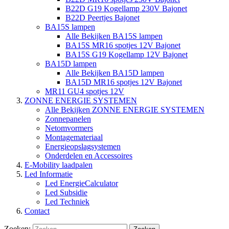
B22D G19 Kogellamp 230V Bajonet
B22D Peertjes Bajonet
BA15S lampen
Alle Bekijken BA15S lampen
BA15S MR16 spotjes 12V Bajonet
BA15S G19 Kogellamp 12V Bajonet
BA15D lampen
Alle Bekijken BA15D lampen
BA15D MR16 spotjes 12V Bajonet
MR11 GU4 spotjes 12V
ZONNE ENERGIE SYSTEMEN
Alle Bekijken ZONNE ENERGIE SYSTEMEN
Zonnepanelen
Netomvormers
Montagemateriaal
Energieopslagsystemen
Onderdelen en Accessoires
E-Mobility laadpalen
Led Informatie
Led EnergieCalculator
Led Subsidie
Led Techniek
Contact
Zoeken: