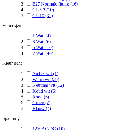
E27 Normale fitting
(16)
GU5.3
(10)
GU10
(31)
Vermogen
1 Watt
(4)
3 Watt
(6)
5 Watt
(10)
7 Watt
(40)
Kleur licht
Amber wit
(1)
Warm wit
(29)
Neutraal wit
(12)
Koud wit
(6)
Rood
(6)
Groen
(2)
Blauw
(4)
Spanning
12V AC/DC
(10)