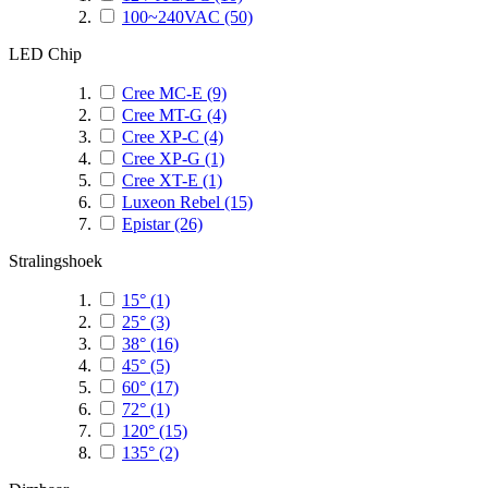
100~240VAC
(50)
LED Chip
Cree MC-E
(9)
Cree MT-G
(4)
Cree XP-C
(4)
Cree XP-G
(1)
Cree XT-E
(1)
Luxeon Rebel
(15)
Epistar
(26)
Stralingshoek
15°
(1)
25°
(3)
38°
(16)
45°
(5)
60°
(17)
72°
(1)
120°
(15)
135°
(2)