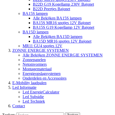
B22D G19 Kogellamp 230V Bajonet
B22D Peertjes Bajonet
BA15S lampen
Alle Bekijken BA15S lampen
BA15S MR16 spotjes 12V Bajonet
BA15S G19 Kogellamp 12V Bajonet
BA15D lampen
Alle Bekijken BA15D lampen
BA15D MR16 spotjes 12V Bajonet
MR11 GU4 spotjes 12V
ZONNE ENERGIE SYSTEMEN
Alle Bekijken ZONNE ENERGIE SYSTEMEN
Zonnepanelen
Netomvormers
Montagemateriaal
Energieopslagsystemen
Onderdelen en Accessoires
E-Mobility laadpalen
Led Informatie
Led EnergieCalculator
Led Subsidie
Led Techniek
Contact
Zoeken: