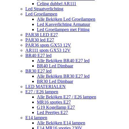
Celing dubbel AR111
Led Straatverlichting
Led Groeilampen
Alle Bekijken Led Groeilampen
Led Kasverlichting Armatuur
Led Groeilampen met Fitting
PAR38 LED E27
PAR30 led E27
PAR36 spots GX53 12V
AR111 spots GX53 12V
BR40 E27 led
Alle Bekijken BR40 E27 led
BR40 Led Dimbaar
BR30 E27 led
Alle Bekijken BR30 E27 led
BR30 Led Dimbaar
LED MATERIALEN
E27 / E26 lampen
Alle Bekijken E27 / E26 lampen
MR16 spotjes E27
G19 Kogellamp E27
Led Peertjes E27
E14 lampen
Alle Bekijken E14 lampen
E14 MR16 spotjes 230V