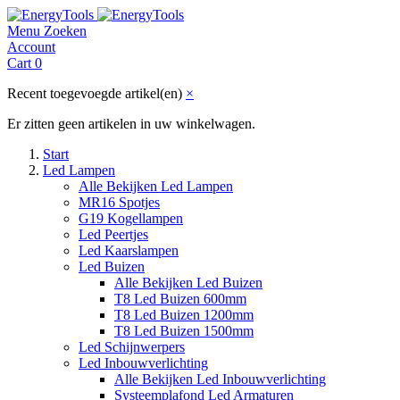
Menu
Zoeken
Account
Cart
0
Recent toegevoegde artikel(en)
×
Er zitten geen artikelen in uw winkelwagen.
Start
Led Lampen
Alle Bekijken Led Lampen
MR16 Spotjes
G19 Kogellampen
Led Peertjes
Led Kaarslampen
Led Buizen
Alle Bekijken Led Buizen
T8 Led Buizen 600mm
T8 Led Buizen 1200mm
T8 Led Buizen 1500mm
Led Schijnwerpers
Led Inbouwverlichting
Alle Bekijken Led Inbouwverlichting
Systeemplafond Led Armaturen