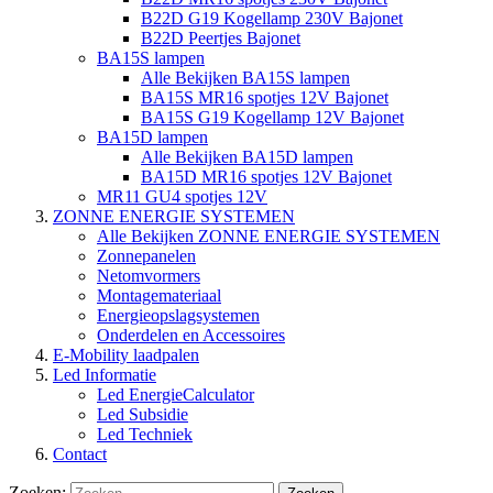
B22D G19 Kogellamp 230V Bajonet
B22D Peertjes Bajonet
BA15S lampen
Alle Bekijken BA15S lampen
BA15S MR16 spotjes 12V Bajonet
BA15S G19 Kogellamp 12V Bajonet
BA15D lampen
Alle Bekijken BA15D lampen
BA15D MR16 spotjes 12V Bajonet
MR11 GU4 spotjes 12V
ZONNE ENERGIE SYSTEMEN
Alle Bekijken ZONNE ENERGIE SYSTEMEN
Zonnepanelen
Netomvormers
Montagemateriaal
Energieopslagsystemen
Onderdelen en Accessoires
E-Mobility laadpalen
Led Informatie
Led EnergieCalculator
Led Subsidie
Led Techniek
Contact
Zoeken: