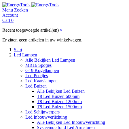
Menu
Zoeken
Account
Cart
0
Recent toegevoegde artikel(en)
×
Er zitten geen artikelen in uw winkelwagen.
Start
Led Lampen
Alle Bekijken Led Lampen
MR16 Spotjes
G19 Kogellampen
Led Peertjes
Led Kaarslampen
Led Buizen
Alle Bekijken Led Buizen
T8 Led Buizen 600mm
T8 Led Buizen 1200mm
T8 Led Buizen 1500mm
Led Schijnwerpers
Led Inbouwverlichting
Alle Bekijken Led Inbouwverlichting
Systeemplafond Led Armaturen