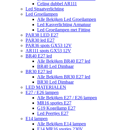
Celing dubbel AR111
Led Straatverlichting
Led Groeilampen
Alle Bekijken Led Groeilampen
Led Kasverlichting Armatuur
Led Groeilampen met Fitting
PAR38 LED E27
PAR30 led E27
PAR36 spots GX53 12V
AR111 spots GX53 12V
BR40 E27 led
Alle Bekijken BR40 E27 led
BR40 Led Dimbaar
BR30 E27 led
Alle Bekijken BR30 E27 led
BR30 Led Dimbaar
LED MATERIALEN
E27 / E26 lampen
Alle Bekijken E27 / E26 lampen
MR16 spotjes E27
G19 Kogellamp E27
Led Peertjes E27
E14 lampen
Alle Bekijken E14 lampen
E14 MR16 spotjes 230V