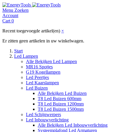
Menu
Zoeken
Account
Cart
0
Recent toegevoegde artikel(en)
×
Er zitten geen artikelen in uw winkelwagen.
Start
Led Lampen
Alle Bekijken Led Lampen
MR16 Spotjes
G19 Kogellampen
Led Peertjes
Led Kaarslampen
Led Buizen
Alle Bekijken Led Buizen
T8 Led Buizen 600mm
T8 Led Buizen 1200mm
T8 Led Buizen 1500mm
Led Schijnwerpers
Led Inbouwverlichting
Alle Bekijken Led Inbouwverlichting
Systeemplafond Led Armaturen