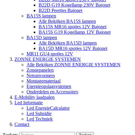
B22D G19 Kogellamp 230V Bajonet
B22D Peertjes Bajonet
BA15S lampen
Alle Bekijken BA15S lampen
BA15S MR16 spotjes 12V Bajonet
BA15S G19 Kogellamp 12V Bajonet
BA15D lampen
Alle Bekijken BA15D lampen
BA15D MR16 spotjes 12V Bajonet
MR11 GU4 spotjes 12V
ZONNE ENERGIE SYSTEMEN
Alle Bekijken ZONNE ENERGIE SYSTEMEN
Zonnepanelen
Netomvormers
Montagemateriaal
Energieopslagsystemen
Onderdelen en Accessoires
E-Mobility laadpalen
Led Informatie
Led EnergieCalculator
Led Subsidie
Led Techniek
Contact
Zoeken: