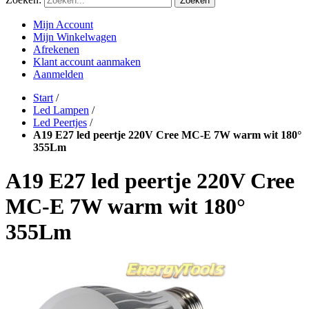
Zoeken
Mijn Account
Mijn Winkelwagen
Afrekenen
Klant account aanmaken
Aanmelden
Start
/
Led Lampen
/
Led Peertjes
/
A19 E27 led peertje 220V Cree MC-E 7W warm wit 180°
355Lm
A19 E27 led peertje 220V Cree
MC-E 7W warm wit 180°
355Lm