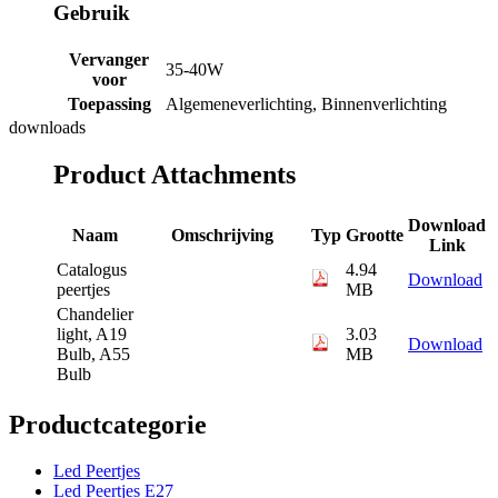
Gebruik
Vervanger
35-40W
voor
Toepassing
Algemeneverlichting, Binnenverlichting
downloads
Product Attachments
Download
Naam
Omschrijving
Typ
Grootte
Link
Catalogus
4.94
Download
peertjes
MB
Chandelier
light, A19
3.03
Download
Bulb, A55
MB
Bulb
Productcategorie
Led Peertjes
Led Peertjes E27