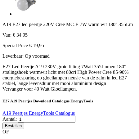
A19 E27 led peertje 220V Cree MC-E 7W warm wit 180° 355Lm
Van:
€ 34,95
Special Price
€ 19,95
Leverbaar:
Op voorraad
E27 Led Peertje A19 230V grote fitting 7Watt 355Lumen 180°
stralingshoek warmwit licht met 80cri High Power Cree 85-90%
energiebesparing op gloeilampen neusje van de zalm in led E27
stabiel, lange levensduur met mooi aluminium design
Vervanger voor 40 Watt Gloeilampen.
E27 A19 Peertjes Download Catalogus EnergyTools
A19 Peertjes EnergyTools Catalogus
Aantal:
Bestellen
OF