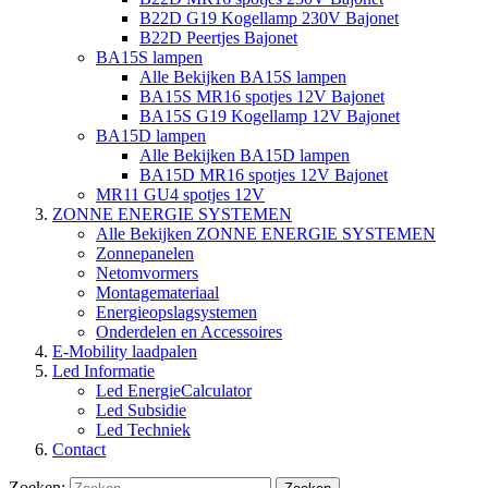
B22D G19 Kogellamp 230V Bajonet
B22D Peertjes Bajonet
BA15S lampen
Alle Bekijken BA15S lampen
BA15S MR16 spotjes 12V Bajonet
BA15S G19 Kogellamp 12V Bajonet
BA15D lampen
Alle Bekijken BA15D lampen
BA15D MR16 spotjes 12V Bajonet
MR11 GU4 spotjes 12V
ZONNE ENERGIE SYSTEMEN
Alle Bekijken ZONNE ENERGIE SYSTEMEN
Zonnepanelen
Netomvormers
Montagemateriaal
Energieopslagsystemen
Onderdelen en Accessoires
E-Mobility laadpalen
Led Informatie
Led EnergieCalculator
Led Subsidie
Led Techniek
Contact
Zoeken: