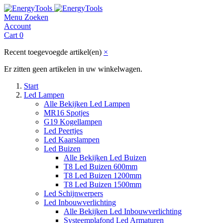
Menu
Zoeken
Account
Cart
0
Recent toegevoegde artikel(en)
×
Er zitten geen artikelen in uw winkelwagen.
Start
Led Lampen
Alle Bekijken Led Lampen
MR16 Spotjes
G19 Kogellampen
Led Peertjes
Led Kaarslampen
Led Buizen
Alle Bekijken Led Buizen
T8 Led Buizen 600mm
T8 Led Buizen 1200mm
T8 Led Buizen 1500mm
Led Schijnwerpers
Led Inbouwverlichting
Alle Bekijken Led Inbouwverlichting
Systeemplafond Led Armaturen