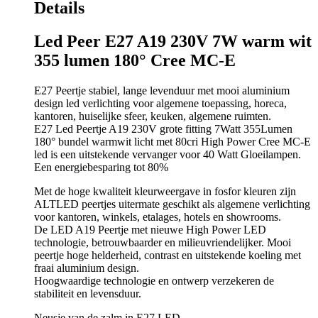
Details
Led Peer E27 A19 230V 7W warm wit
355 lumen 180° Cree MC-E
E27 Peertje stabiel, lange levenduur met mooi aluminium
design led verlichting voor algemene toepassing, horeca,
kantoren, huiselijke sfeer, keuken, algemene ruimten.
E27 Led Peertje A19 230V grote fitting 7Watt 355Lumen
180° bundel warmwit licht met 80cri High Power Cree MC-E
led is een uitstekende vervanger voor 40 Watt Gloeilampen.
Een energiebesparing tot 80%
Met de hoge kwaliteit kleurweergave in fosfor kleuren zijn
ALTLED peertjes uitermate geschikt als algemene verlichting
voor kantoren, winkels, etalages, hotels en showrooms.
De LED A19 Peertje met nieuwe High Power LED
technologie, betrouwbaarder en milieuvriendelijker. Mooi
peertje hoge helderheid, contrast en uitstekende koeling met
fraai aluminium design.
Hoogwaardige technologie en ontwerp verzekeren de
stabiliteit en levensduur.
Neusje van de zalm in E27 LED.