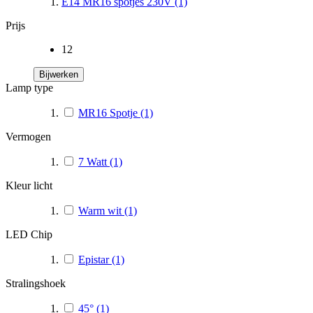
E14 MR16 spotjes 230V
(1)
Prijs
12
Bijwerken
Lamp type
MR16 Spotje
(1)
Vermogen
7 Watt
(1)
Kleur licht
Warm wit
(1)
LED Chip
Epistar
(1)
Stralingshoek
45°
(1)