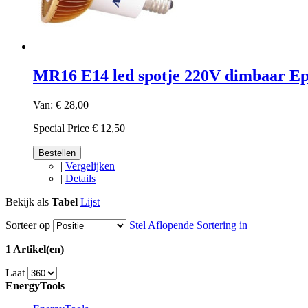
MR16 E14 led spotje 220V dimbaar E
Van:
€ 28,00
Special Price
€ 12,50
Bestellen
|
Vergelijken
|
Details
Bekijk als
Tabel
Lijst
Sorteer op
Stel Aflopende Sortering in
1 Artikel(en)
Laat
EnergyTools