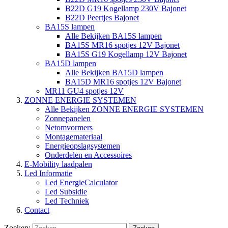
B22D G19 Kogellamp 230V Bajonet
B22D Peertjes Bajonet
BA15S lampen
Alle Bekijken BA15S lampen
BA15S MR16 spotjes 12V Bajonet
BA15S G19 Kogellamp 12V Bajonet
BA15D lampen
Alle Bekijken BA15D lampen
BA15D MR16 spotjes 12V Bajonet
MR11 GU4 spotjes 12V
ZONNE ENERGIE SYSTEMEN
Alle Bekijken ZONNE ENERGIE SYSTEMEN
Zonnepanelen
Netomvormers
Montagemateriaal
Energieopslagsystemen
Onderdelen en Accessoires
E-Mobility laadpalen
Led Informatie
Led EnergieCalculator
Led Subsidie
Led Techniek
Contact
Zoeken: