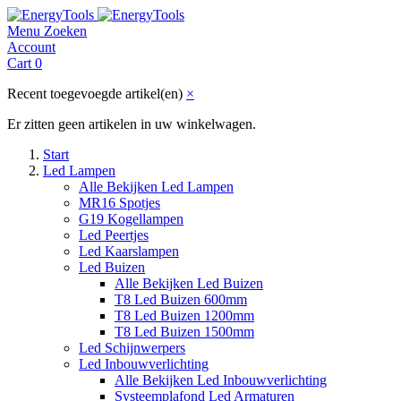
Menu
Zoeken
Account
Cart
0
Recent toegevoegde artikel(en)
×
Er zitten geen artikelen in uw winkelwagen.
Start
Led Lampen
Alle Bekijken Led Lampen
MR16 Spotjes
G19 Kogellampen
Led Peertjes
Led Kaarslampen
Led Buizen
Alle Bekijken Led Buizen
T8 Led Buizen 600mm
T8 Led Buizen 1200mm
T8 Led Buizen 1500mm
Led Schijnwerpers
Led Inbouwverlichting
Alle Bekijken Led Inbouwverlichting
Systeemplafond Led Armaturen