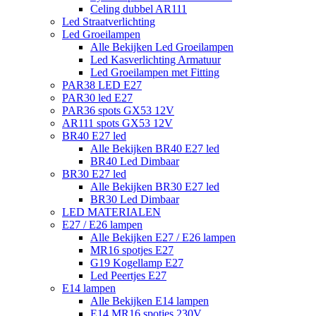
Celing dubbel AR111
Led Straatverlichting
Led Groeilampen
Alle Bekijken Led Groeilampen
Led Kasverlichting Armatuur
Led Groeilampen met Fitting
PAR38 LED E27
PAR30 led E27
PAR36 spots GX53 12V
AR111 spots GX53 12V
BR40 E27 led
Alle Bekijken BR40 E27 led
BR40 Led Dimbaar
BR30 E27 led
Alle Bekijken BR30 E27 led
BR30 Led Dimbaar
LED MATERIALEN
E27 / E26 lampen
Alle Bekijken E27 / E26 lampen
MR16 spotjes E27
G19 Kogellamp E27
Led Peertjes E27
E14 lampen
Alle Bekijken E14 lampen
E14 MR16 spotjes 230V