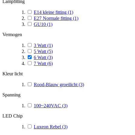
Lampfitting
E14 kleine fitting
(1)
E27 Normale fitting
(1)
GU10
(1)
Vermogen
3 Watt
(1)
5 Watt
(5)
6 Watt
(3)
7 Watt
(6)
Kleur licht
Rood-Blauw groeilicht
(3)
Spanning
100~240VAC
(3)
LED Chip
Luxeon Rebel
(3)