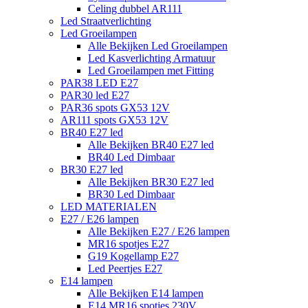
Celing dubbel AR111
Led Straatverlichting
Led Groeilampen
Alle Bekijken Led Groeilampen
Led Kasverlichting Armatuur
Led Groeilampen met Fitting
PAR38 LED E27
PAR30 led E27
PAR36 spots GX53 12V
AR111 spots GX53 12V
BR40 E27 led
Alle Bekijken BR40 E27 led
BR40 Led Dimbaar
BR30 E27 led
Alle Bekijken BR30 E27 led
BR30 Led Dimbaar
LED MATERIALEN
E27 / E26 lampen
Alle Bekijken E27 / E26 lampen
MR16 spotjes E27
G19 Kogellamp E27
Led Peertjes E27
E14 lampen
Alle Bekijken E14 lampen
E14 MR16 spotjes 230V