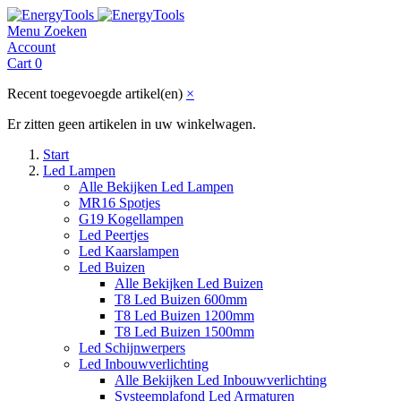
Menu
Zoeken
Account
Cart
0
Recent toegevoegde artikel(en)
×
Er zitten geen artikelen in uw winkelwagen.
Start
Led Lampen
Alle Bekijken Led Lampen
MR16 Spotjes
G19 Kogellampen
Led Peertjes
Led Kaarslampen
Led Buizen
Alle Bekijken Led Buizen
T8 Led Buizen 600mm
T8 Led Buizen 1200mm
T8 Led Buizen 1500mm
Led Schijnwerpers
Led Inbouwverlichting
Alle Bekijken Led Inbouwverlichting
Systeemplafond Led Armaturen