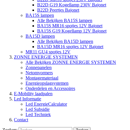
B22D G19 Kogellamp 230V Bajonet
B22D Peertjes Bajonet
BA15S lampen
Alle Bekijken BA15S lampen
BA15S MR16 spotjes 12V Bajonet
BA15S G19 Kogellamp 12V Bajonet
BA15D lampen
Alle Bekijken BA15D lampen
BA15D MR16 spotjes 12V Bajonet
MR11 GU4 spotjes 12V
ZONNE ENERGIE SYSTEMEN
Alle Bekijken ZONNE ENERGIE SYSTEMEN
Zonnepanelen
Netomvormers
Montagemateriaal
Energieopslagsystemen
Onderdelen en Accessoires
E-Mobility laadpalen
Led Informatie
Led EnergieCalculator
Led Subsidie
Led Techniek
Contact
Zoeken: